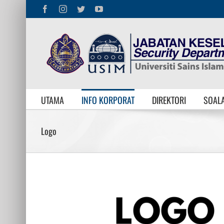
Skip
Facebook
Instagram
Twitter
YouTube
to
content
UTAMA
INFO KORPORAT
DIREKTORI
SOALA
Logo