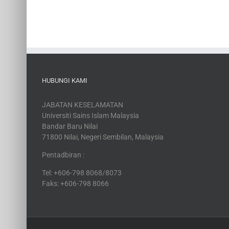
HUBUNGI KAMI
JABATAN KESELAMATAN
Universiti Sains Islam Malaysia
Bandar Baru Nilai
71800 Nilai, Negeri Sembilan, Malaysia
Pentadbiran :
Tel: +606-798 8068/8073
Faks: +606-798 8066