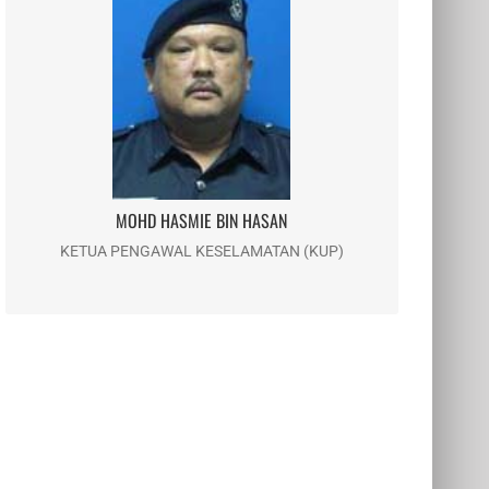
MOHD HASMIE BIN HASAN
Email : mhasmie@usim.edu.my
Telefon : 06-798 8073
MOHD HASMIE BIN HASAN
KETUA PENGAWAL KESELAMATAN (KUP)