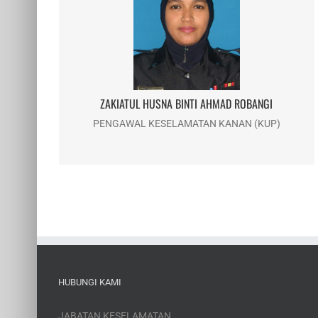
ZAKIATUL HUSNA BINTI AHMAD ROBANGI
Email : zakiahusna@usim.edu.my
Telefon : 06-798 8073
ZAKIATUL HUSNA BINTI AHMAD ROBANGI
PENGAWAL KESELAMATAN KANAN (KUP)
HUBUNGI KAMI
JABATAN KESELAMATAN