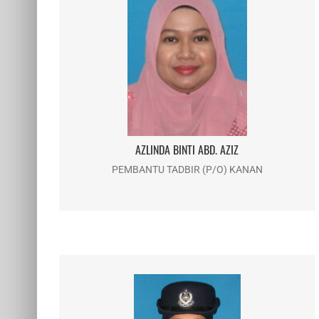
AZLINDA BINTI ABD. AZIZ
Email : azlinda@usim.edu.my
Telefon : 06-798 8068
AZLINDA BINTI ABD. AZIZ
PEMBANTU TADBIR (P/O) KANAN