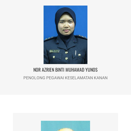
NOR AZRIEN BINTI MUHAMAD YUNOS
Email : norazrien@usim.edu.my
Telefon : 06-798 8063
NOR AZRIEN BINTI MUHAMAD YUNOS
PENOLONG PEGAWAI KESELAMATAN KANAN