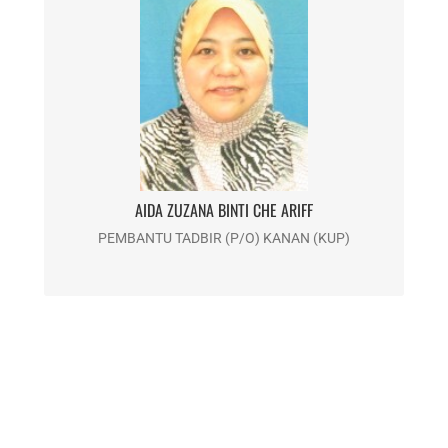
AIDA ZUZANA BINTI CHE ARIFF
Email : aidazuzana@usim.edu.my
Telefon : 06-798 8065
AIDA ZUZANA BINTI CHE ARIFF
PEMBANTU TADBIR (P/O) KANAN (KUP)