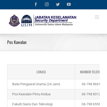
Skip
Facebook
Instagram
Twitter
YouTube
to
content
Pos Kawalan
LOKASI
NOMBOR TELEFON
Balai Pengawal Utama (24 Jam)
06-798 8661
Pos Kawalan Pintu Kedua
06-798 8312
Fakulti Sains Dan Teknologi
06-798 6556